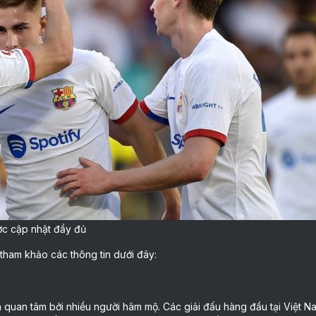
ợc cập nhật đầy đủ
tham khảo các thông tin dưới đây:
quan tâm bởi nhiều người hâm mộ. Các giải đấu hàng đầu tại Việt 