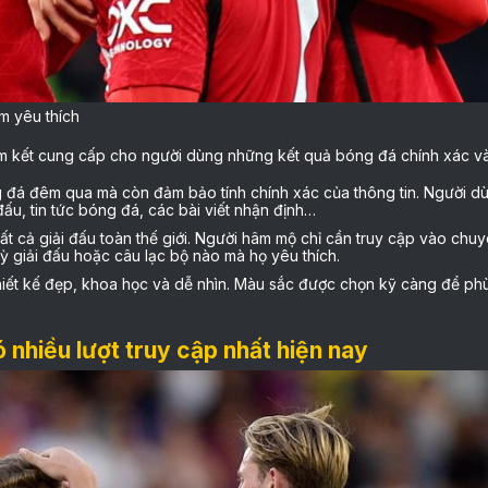
m yêu thích
m kết cung cấp cho người dùng những kết quả bóng đá chính xác và 
đá đêm qua mà còn đảm bảo tính chính xác của thông tin. Người dùng
ấu, tin tức bóng đá, các bài viết nhận định…
t cả giải đấu toàn thế giới. Người hâm mộ chỉ cần truy cập vào chu
ỳ giải đấu hoặc câu lạc bộ nào mà họ yêu thích.
iết kế đẹp, khoa học và dễ nhìn. Màu sắc được chọn kỹ càng để phù h
nhiều lượt truy cập nhất hiện nay