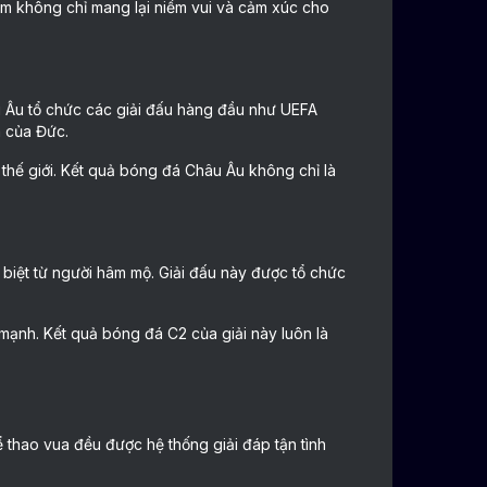
am không chỉ mang lại niềm vui và cảm xúc cho
u Âu tổ chức các giải đấu hàng đầu như UEFA
a của Đức.
 thế giới. Kết quả bóng đá Châu Âu không chỉ là
 biệt từ người hâm mộ. Giải đấu này được tổ chức
mạnh. Kết quả bóng đá C2 của giải này luôn là
thao vua đều được hệ thống giải đáp tận tình