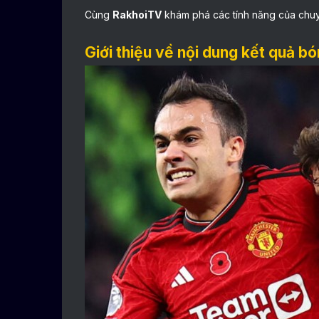
Cùng
RakhoiTV
khám phá các tính năng của chuy
Giới thiệu về nội dung kết quả b