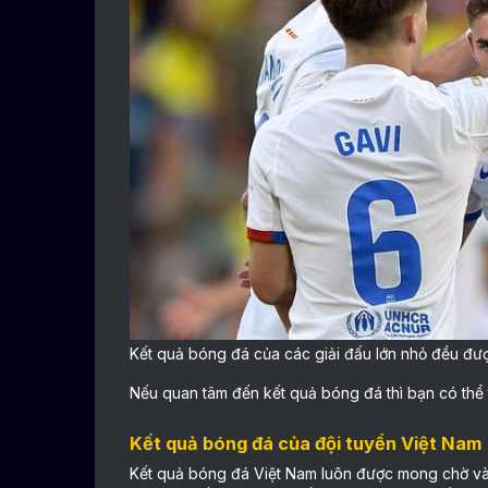
Kết quả bóng đá của các giải đấu lớn nhỏ đều đư
Nếu quan tâm đến kết quả bóng đá thì bạn có thể 
Kết quả bóng đá của đội tuyển Việt Nam
Kết quả bóng đá Việt Nam luôn được mong chờ và 