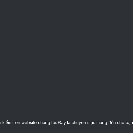
m kiếm trên website chúng tôi. Đây là chuyên mục mang đến cho bạn đ