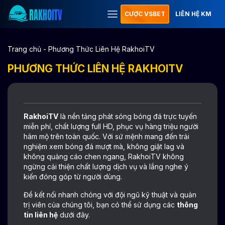
CƯỢC VSBET
LIÊN HỆ KM
Trang chủ
-
Phương Thức Liên Hệ RakhoiTV
PHƯƠNG THỨC LIÊN HỆ RAKHOITV
RakhoiTV
là nền tảng phát sóng bóng đá trực tuyến
miễn phí, chất lượng full HD, phục vụ hàng triệu người
hâm mộ trên toàn quốc. Với sứ mệnh mang đến trải
nghiệm xem bóng đá mượt mà, không giật lag và
không quảng cáo chen ngang, RakhoiTV không
ngừng cải thiện chất lượng dịch vụ và lắng nghe ý
kiến đóng góp từ người dùng.
Để kết nối nhanh chóng với đội ngũ kỹ thuật và quản
trị viên của chúng tôi, bạn có thể sử dụng các
thông
tin liên hệ
dưới đây.