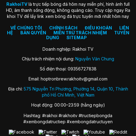
RakhoiTV
là trực tiếp bóng đá hôm nay miễn phí, hình ảnh full
HD, âm thanh sống động, không quảng cáo. Truy cập ngay Ra
khoi TV để lấy link xem bóng đá trực tuyến mới nhất hôm nay
VỀ CHÚNG TÔI
CHÍNH SÁCH
ĐIỀU KHOẢN
LIÊN
HỆ
BẢN QUYỀN
MIỄN TRỪ TRÁCH NHIỆM
TUYỂN
DỤNG
SITEMAP
Doanh nghiệp: Rakhoi TV
Chịu trách nhiệm nội dung:
Nguyễn Văn Chung
Số điện thoại: 09356727838
Email:
hoptronbrew.rakhoitv@gmail.com
Địa chỉ:
575 Nguyễn Tri Phương, Phường 14, Quận 10, Thành
phố Hồ Chí Minh, Việt Nam
Hoạt động: 00:00–23:59 (hằng ngày)
Hashtag: #rakhoi #rakhoitv #tructiepbongda
#xembongdatructiep #xembongdatructuyen